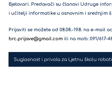
Bjelovari. Predavači su članovi Udruge info
i učitelji informatike u osnovnim i srednjim 
Prijaviti se možete od 08.08.-19.8. na e-mail a
brc.prijave@gmail.com
ili na mob: 091/617-4
Suglasnost i privola za Ljetnu školu robot