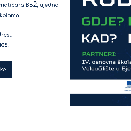
rmatičara BBŽ, ujedno
školama.
dresu
805.
ike