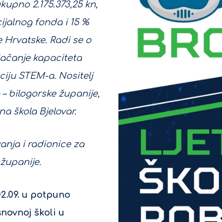
ukupno 2.175.373,25 kn,
ijalnog fonda i 15 %
 Hrvatske. Radi se o
Jačanje kapaciteta
ciju STEM-a. Nositelj
– bilogorske županije,
na škola Bjelovar.
anja i radionice za
županije.
02.09. u potpuno
snovnoj školi u